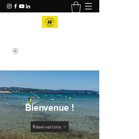
Centre Sauveteur Cavalairois
Bienvenue !
Réservations ☞