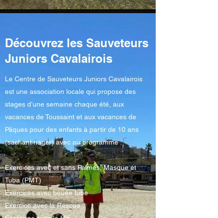
Découvrez les Sauveteurs
Juniors Cavalairois
Le Centre de Sauveteurs Juniors Cavalairois
est une association locale qui propose des
stages d’une semaine chaque été, aux
vacances de Toussaint et aux vacances de
Pâques pour des enfants à partir de 10 ans
(sachant nager) avec au programme :
Exercices avec et sans Palmes, Masque et
Tuba (PMT)
Exercices avec bouée tube
Exercice avec la Rescue
Exercices avec le filin