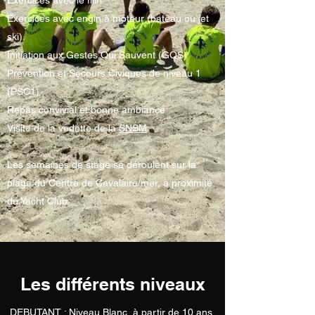
Exercices avec engin à moteur (bateau ou jet
ski)
Initiation aux Gestes Qui Sauvent (GQS)
Prévention et Secours Civiques de niveau 1
(PSC1)
Repas convivial et bonne ambiance
Visite de la vedette de la
SNSM
Les semaines de stage se déroulent sur la
plage du Centre de Cavalaire/mer, à proximité
du Yacht Club.
Les différents niveaux
DEBUTANT : Niveau Blanc, à partir de 10 ans,