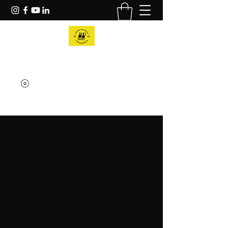
Centre Sauveteur Cavalairois