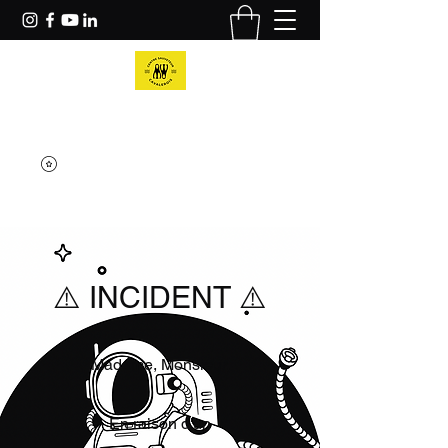
Centre Sauveteur Cavalairois
⚠️ INCIDENT ⚠️
Madame, Monsieur,
En raison d'un