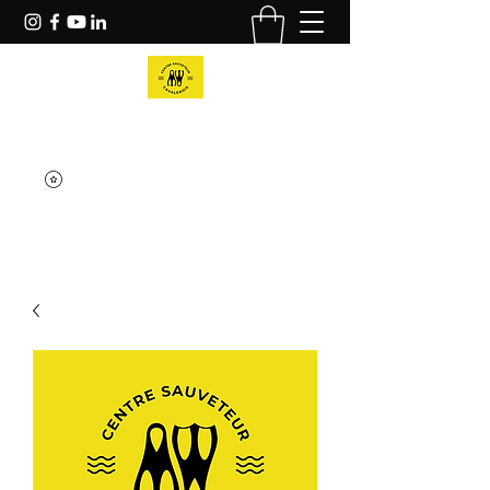
Centre Sauveteur Cavalairois