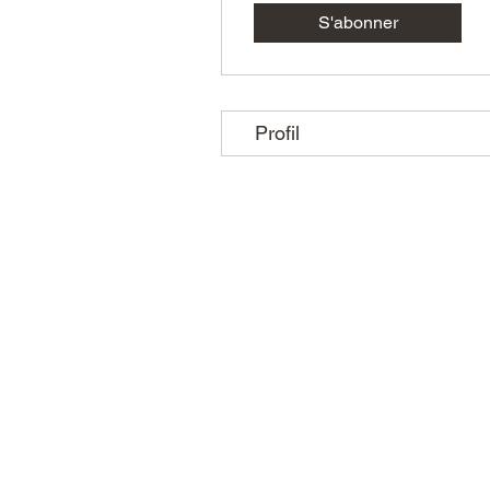
S'abonner
Niveau Orange
Niveau Vert
Niveau Bleu
Niveau Marron
Niveau Noir
+
4
Profil