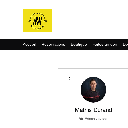
Centre Sau
Accueil
Réservations
Boutique
Faites un don
Do
Plus d'actions
Mathis Durand
Administrateur
Niveau Blanc
Niveau Jaune